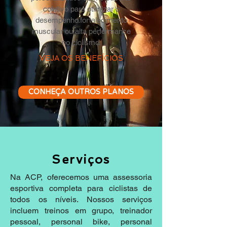
coletivo para otimizar o
desempenho.fortalecimento
muscular ou alta performance
no ciclismo.
VEJA OS BENEFÍCIOS
CONHEÇA OUTROS PLANOS
Serviços
Na ACP, oferecemos uma assessoria
esportiva completa para ciclistas de
todos os níveis. Nossos serviços
incluem treinos em grupo, treinador
pessoal, personal bike, personal