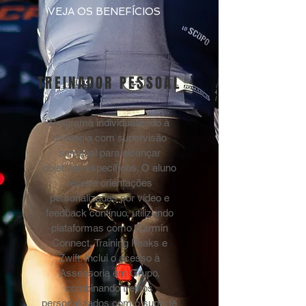
VEJA OS BENEFÍCIOS
TREINADOR PESSOAL
Programa individualizado à
distância com supervisão
semanal para alcançar
objetivos específicos. O aluno
recebe orientações
personalizadas por vídeo e
feedback contínuo, utilizando
plataformas como Garmin
Connect, Training Peaks e
Zwift. Inclui o acesso à
Assessoria em Grupo,
combinando treinos
personalizados com o suporte