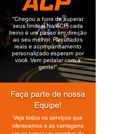
TREINAMENTO DE FORÇA
"Chegou a hora de superar
Saiba mais
seus limites! Na ACP, cada
treino é um passo em direção
ao seu melhor. Resultados
reais e acompanhamento
personalizado esperam por
você. Vem pedalar com a
gente!"
Faça parte de nossa
PLANOS ESPECIAIS
Equipe!
Saiba mais
Veja todos os serviços que
oferecemos e as vantagens
em se tornar um membro da