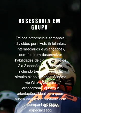
ASSESSORIA EM
GRUPO
Treinos presenciais semanais,
divididos por níveis (Iniciantes,
Intermediários e Avançados),
com foco em desenvolver
habilidades de ciclismo. São de
2 a 3 sessões por semana,
incluindo treinos de subida,
circuito plano e longos. Suporte
via WhatsApp para
cronograma, ajustes e
orientações. Ideal para quem
busca evolução constante com
acompanhamento
especializado.