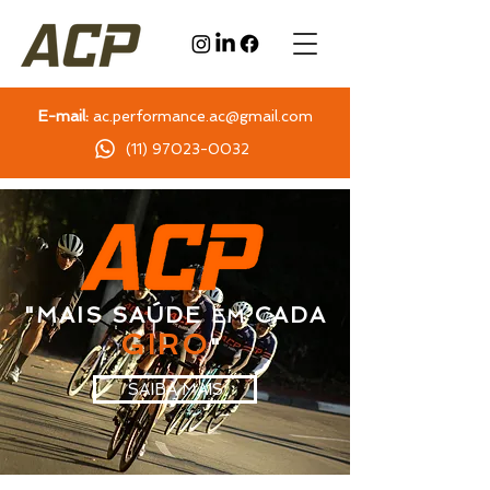
E-mail:
ac.performance.ac@gmail.com
(11) 97023-0032
"MAIS SAÚDE
CADA
EM
GIRO
"
SAIBA MAIS