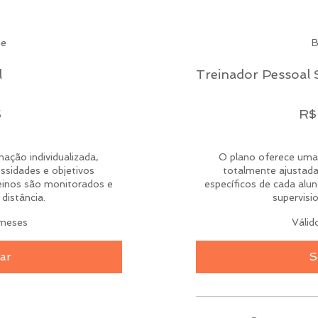
ue
B
l
Treinador Pessoal 
R$ 3.579,30
5
R$
ação individualizada,
O plano oferece uma 
ssidades e objetivos
totalmente ajustada
reinos são monitorados e
específicos de cada alu
distância.
supervisi
 meses
Válid
ar
S