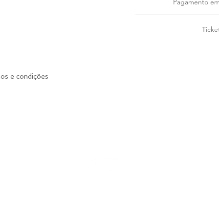
Pagamento em 
Ticke
mos e condições
mpos Sampaio Assessoria e Consultoria Esportiva LTDA
R: Dr João Batista Soares de Faria 89.
07.743.652-0001-65
ac.performance.ac@gmail.com