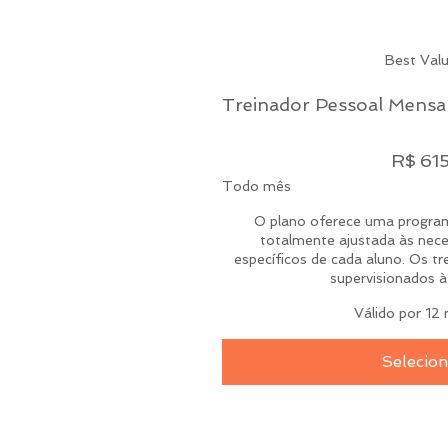
Best Val
Treinador Pessoal Mensa
R$ 615
R$
61
Todo mês
O plano oferece uma program
totalmente ajustada às nece
específicos de cada aluno. Os t
supervisionados à 
Válido por 12
Selecion