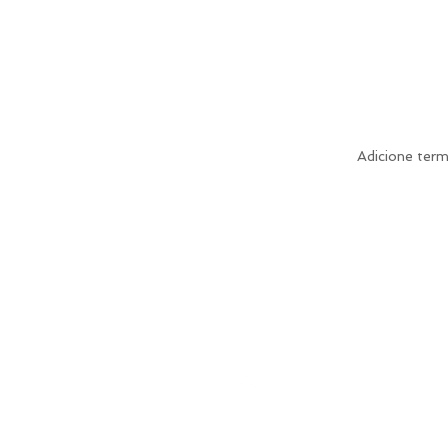
Adicione ter
Ca
(11) 97023-0032