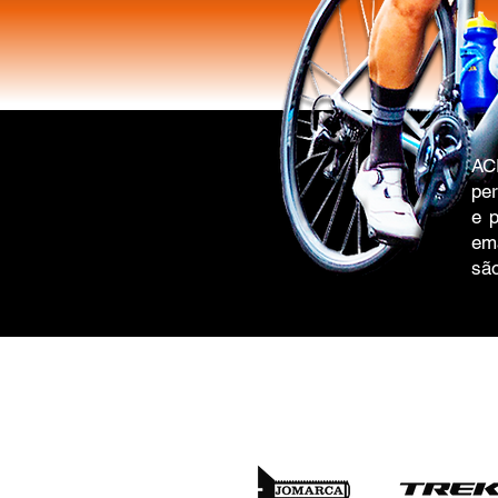
AC
pe
e p
em
são