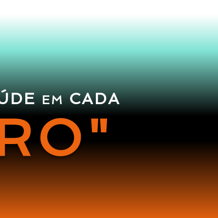
AÚDE
CADA
EM
IRO
"