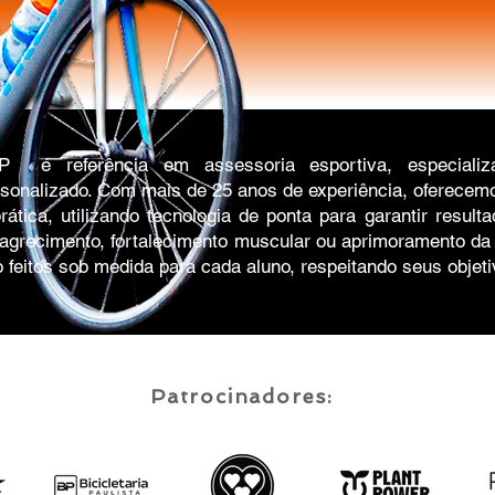
P é referência em assessoria esportiva, especializ
rsonalizado. Com mais de 25 anos de experiência, oferece
rática, utilizando tecnologia de ponta para garantir resul
agrecimento, fortalecimento muscular ou aprimoramento da
 feitos sob medida para cada aluno, respeitando seus objet
Patrocinadores: