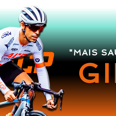
"MAIS S
G