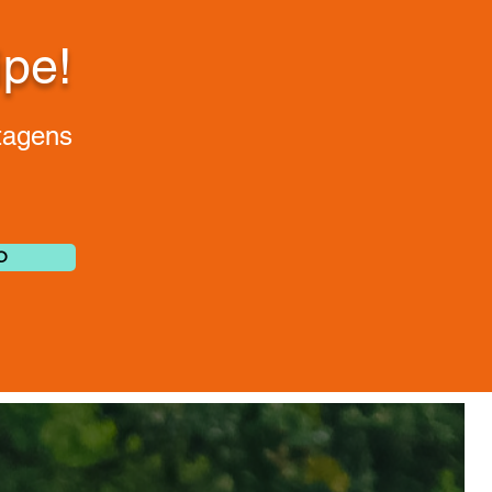
ipe!
tagens
O