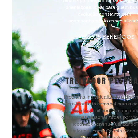
WhatsApp para cronograma, ajust
orientações. Ideal para quem bu
evolução constante com
acompanhamento especializado
VEJA OS BENEFÍCIOS
TREINADOR PESSO
Programa individualizado à distâ
com supervisão semanal para alca
objetivos específicos. O aluno re
orientações personalizadas por ví
feedback contínuo, utilizando
plataformas como Garmin Connec
Training Peaks e Zwift. Inclui o ace