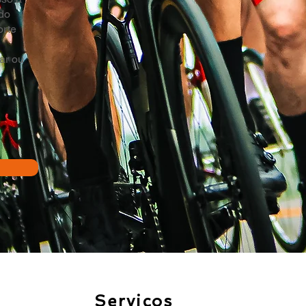
do
orte
ar ou
Serviços