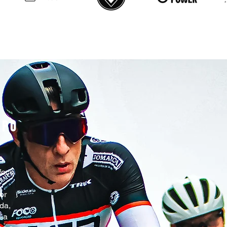
UPO
foco
e
or
da,
via