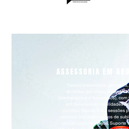
ASSESSORIA EM GR
Treinos presenciais semanais,
divididos por níveis (Iniciantes,
Intermediários e Avançados), com 
em desenvolver habilidades d
ciclismo. São de 2 a 3 sessões p
semana, incluindo treinos de subi
circuito plano e longos. Suporte 