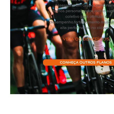
Assessoria em Grupo, combinan
treinos personalizados com o sup
coletivo para otimizar o
desempenho.fortalecimento muscul
alta performance no ciclismo.
VEJA OS BENEFÍCIOS
CONHEÇA OUTROS PLANOS