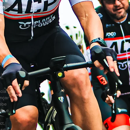
es e
sca
.
AL
ncia
nçar
cebe
deo e
t,
sso à