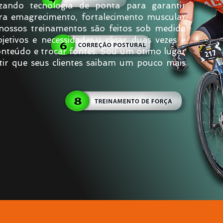
lizando tecnologia de ponta para garantir
para emagrecimento, fortalecimento muscular
ossos treinamentos são feitos sob medida
etivos e necessidades.u clicar duas vezes e
onteúdo e trocar fontes. Sou um ótimo lugar
itir que seus clientes saibam um pouco mais