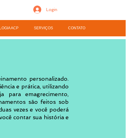
Login
LOGIA ACP
SERVIÇOS
CONTATO
einamento personalizado.
cia e prática, utilizando
eja para emagrecimento,
namentos são feitos sob
 duas vezes e você poderá
ocê contar sua história e