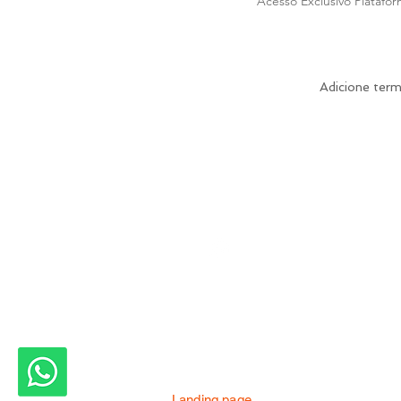
Acesso Exclusivo Plataf
Adicione ter
Ca
(11) 97023-0032
2026 ACPERF
Landing page