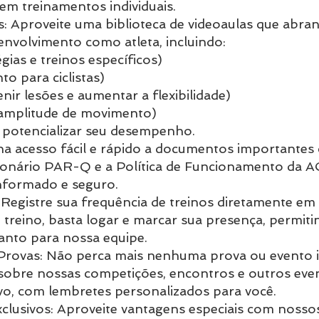
m treinamentos individuais.
s: Aproveite uma biblioteca de videoaulas que abr
envolvimento como atleta, incluindo:
égias e treinos específicos)
o para ciclistas)
ir lesões e aumentar a flexibilidade)
 amplitude de movimento)
a potencializar seu desempenho.
a acesso fácil e rápido a documentos importante
ionário PAR-Q e a Política de Funcionamento da A
nformado e seguro.
l: Registre sua frequência de treinos diretamente e
treino, basta logar e marcar sua presença, permiti
uanto para nossa equipe.
 Provas: Não perca mais nenhuma prova ou evento
obre nossas competições, encontros e outros even
ivo, com lembretes personalizados para você.
clusivos: Aproveite vantagens especiais com nosso