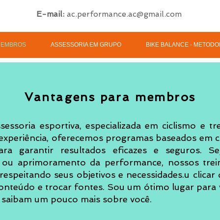
E-mail:
ac.performance.ac@gmail.com
MEMBROS
ASSESSORIA EM GRUPO
BIKE BALANCE - METODO
Vantagens para membros
ssoria esportiva, especializada em ciclismo e tr
xperiência, oferecemos programas baseados em ciên
ra garantir resultados eficazes e seguros. S
r ou aprimoramento da performance, nossos trei
respeitando seus objetivos e necessidades.u clicar
onteúdo e trocar fontes. Sou um ótimo lugar para v
es saibam um pouco mais sobre você.