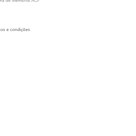
orma de Membros ACP
mos e condições
mpos Sampaio Assessoria e Consultoria Esportiva LTDA
R: Dr João Batista Soares de Faria 89.
07.743.652-0001-65
ac.performance.ac@gmail.com
VOLTAR AO TOPO
ORMANCE POR MAIS COMUNICAÇÃO JUNDIAÍ / Todos os direito