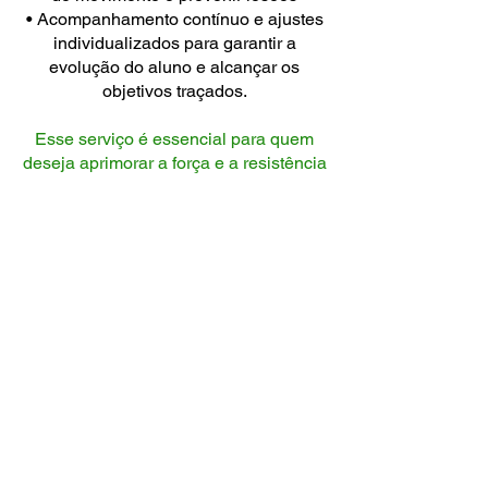
• Acompanhamento contínuo e ajustes
individualizados para garantir a
evolução do aluno e alcançar os
objetivos traçados.
Esse serviço é essencial para quem
deseja aprimorar a força e a resistência
de forma eficiente e segura, com o
suporte de profissionais
especializados da ACP,
proporcionando uma base sólida para
alcançar novos níveis de performance.
Quer saber como aumentar sua
força muscular?
Clique abaixo e entre em contato
para saber mais.