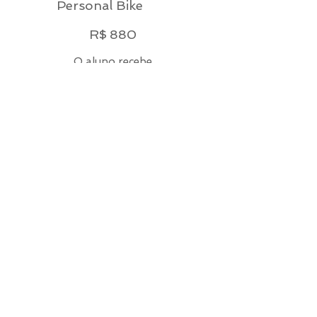
Personal Bike
R$ 880
R$
880
O aluno recebe
treinos individuais
com foco total em
suas necessidades
específicas no
ciclismo, permitindo
uma abordagem
prática e detalhada
sobre suas
habilidades e
objetivos.
Quero 
Contratar