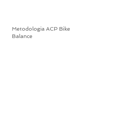
Metodologia ACP Bike
Balance
R$ 800
R$
800
A Metodologia ACP Bike Balance
é um serviço dedicado a atender
crianças entre 2 e 12 anos que
enfrentam dificuldades para
pedalar sem o auxílio das
rodinhas de apoio.
Válido por 1 mês
QUERO ESTE PLANO