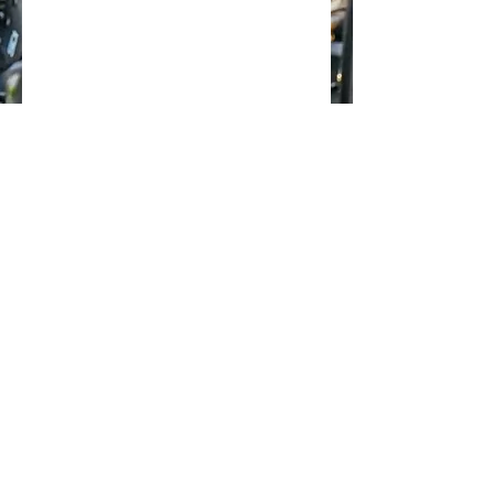
(11) 97023-0032
Campos Sampaio Assessoria e
Consultoria Esportiva LTDA
R: Dr João Batista Soares de Faria
89.
07.743.652-0001-65
ac.performance.ac@gmail.com
VOLTAR AO TOPO
2026 ACPERFORMANCE POR MAIS
COMUNICAÇÃO JUNDIAÍ / Todos os