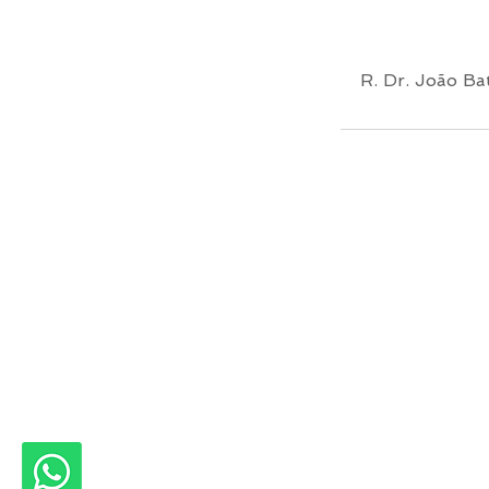
R. Dr. João Ba
Ca
(11) 97023-0032
2026 ACPERF