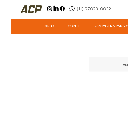
(11) 97023-0032
INÍCIO
SOBRE
VANTAGENS PARA 
Es