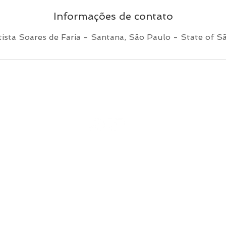
Informações de contato
tista Soares de Faria - Santana, São Paulo - State of Sã
mpos Sampaio Assessoria e Consultoria Esportiva LTDA
R: Dr João Batista Soares de Faria 89.
07.743.652-0001-65
ac.performance.ac@gmail.com
VOLTAR AO TOPO
ORMANCE POR MAIS COMUNICAÇÃO JUNDIAÍ / Todos os direito